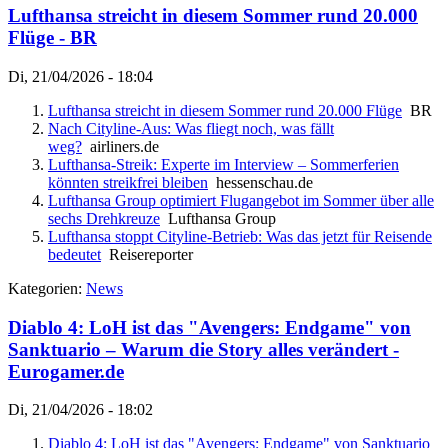
Lufthansa streicht in diesem Sommer rund 20.000
Flüge - BR
Di, 21/04/2026 - 18:04
Lufthansa streicht in diesem Sommer rund 20.000 Flüge
BR
Nach Cityline-Aus: Was fliegt noch, was fällt
weg?
airliners.de
Lufthansa-Streik: Experte im Interview – Sommerferien
könnten streikfrei bleiben
hessenschau.de
Lufthansa Group optimiert Flugangebot im Sommer über alle
sechs Drehkreuze
Lufthansa Group
Lufthansa stoppt Cityline-Betrieb: Was das jetzt für Reisende
bedeutet
Reisereporter
Kategorien:
News
Diablo 4: LoH ist das "Avengers: Endgame" von
Sanktuario – Warum die Story alles verändert -
Eurogamer.de
Di, 21/04/2026 - 18:02
Diablo 4: LoH ist das "Avengers: Endgame" von Sanktuario