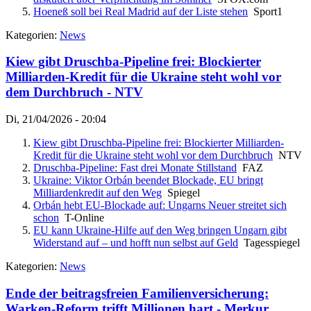
Hoeneß soll bei Real Madrid auf der Liste stehen
Sport1
Kategorien:
News
Kiew gibt Druschba-Pipeline frei: Blockierter
Milliarden-Kredit für die Ukraine steht wohl vor
dem Durchbruch - NTV
Di, 21/04/2026 - 20:04
Kiew gibt Druschba-Pipeline frei: Blockierter Milliarden-
Kredit für die Ukraine steht wohl vor dem Durchbruch
NTV
Druschba-Pipeline: Fast drei Monate Stillstand
FAZ
Ukraine: Viktor Orbán beendet Blockade, EU bringt
Milliardenkredit auf den Weg
Spiegel
Orbán hebt EU-Blockade auf: Ungarns Neuer streitet sich
schon
T-Online
EU kann Ukraine-Hilfe auf den Weg bringen Ungarn gibt
Widerstand auf – und hofft nun selbst auf Geld
Tagesspiegel
Kategorien:
News
Ende der beitragsfreien Familienversicherung:
Warken-Reform trifft Millionen hart - Merkur