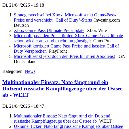
Di, 21/04/2026 - 19:18
Strategiewechsel bei Xbox: Microsoft senkt Game-Pass-
Preise und verschiebt "Call of Duty"-Starts
Investing.com
Deutsch
Xbox Game Pass Ultimate Preisupdate
Xbox Wire
Microsoft passt den Preis für den Xbox Game Pass Ultimate
schon wieder an - und macht ihn günstiger
GamePro
Microsoft korrigiert Game Pass Preise und kassiert Call of
Duty Versprechen
PlayFront
Microsoft senkt jetzt doch den Preis für ihren Abodienst
IGN
Deutschland
Kategorien:
News
Multinationaler Einsatz: Nato fängt rund ein
Dutzend russische Kampfflugzeuge über der Ostsee
ab - WELT
Di, 21/04/2026 - 18:47
Multinationaler Einsatz: Nato fängt rund ein Dutzend
russische Kampfflugzeuge über der Ostsee ab
WELT
Ukraine-Ticker: Nato fängt russische Kampfjets über Ostsee