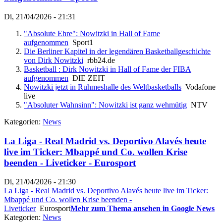
Di, 21/04/2026 - 21:31
"Absolute Ehre": Nowitzki in Hall of Fame
aufgenommen
Sport1
Die Berliner Kapitel in der legendären Basketballgeschichte
von Dirk Nowitzki
rbb24.de
Basketball : Dirk Nowitzki in Hall of Fame der FIBA
aufgenommen
DIE ZEIT
Nowitzki jetzt in Ruhmeshalle des Weltbasketballs
Vodafone
live
"Absoluter Wahnsinn": Nowitzki ist ganz wehmütig
NTV
Kategorien:
News
La Liga - Real Madrid vs. Deportivo Alavés heute
live im Ticker: Mbappé und Co. wollen Krise
beenden - Liveticker - Eurosport
Di, 21/04/2026 - 21:30
La Liga - Real Madrid vs. Deportivo Alavés heute live im Ticker:
Mbappé und Co. wollen Krise beenden -
Liveticker
Eurosport
Mehr zum Thema ansehen in Google News
Kategorien:
News