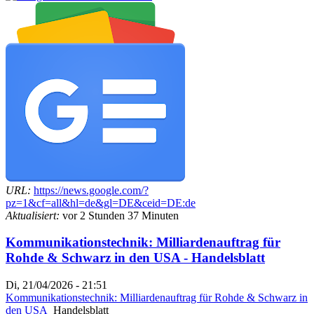
URL:
https://news.google.com/?
pz=1&cf=all&hl=de&gl=DE&ceid=DE:de
Aktualisiert:
vor 2 Stunden 37 Minuten
Kommunikationstechnik: Milliardenauftrag für
Rohde & Schwarz in den USA - Handelsblatt
Di, 21/04/2026 - 21:51
Kommunikationstechnik: Milliardenauftrag für Rohde & Schwarz in
den USA
Handelsblatt