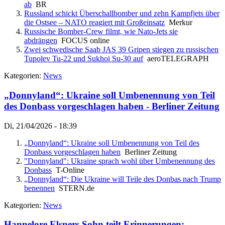
ab
BR
Russland schickt Überschallbomber und zehn Kampfjets über
die Ostsee – NATO reagiert mit Großeinsatz
Merkur
Russische Bomber-Crew filmt, wie Nato-Jets sie
abdrängen
FOCUS online
Zwei schwedische Saab JAS 39 Gripen stiegen zu russischen
Tupolev Tu-22 und Sukhoi Su-30 auf
aeroTELEGRAPH
Kategorien:
News
„Donnyland“: Ukraine soll Umbenennung von Teil
des Donbass vorgeschlagen haben - Berliner Zeitung
Di, 21/04/2026 - 18:39
„Donnyland“: Ukraine soll Umbenennung von Teil des
Donbass vorgeschlagen haben
Berliner Zeitung
"Donnyland": Ukraine sprach wohl über Umbenennung des
Donbass
T-Online
„Donnyland“: Die Ukraine will Teile des Donbas nach Trump
benennen
STERN.de
Kategorien:
News
Hannelore Elsners Sohn teilt Erinnerungen: