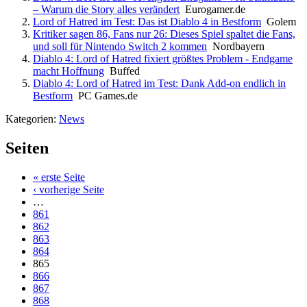
– Warum die Story alles verändert
Eurogamer.de
Lord of Hatred im Test: Das ist Diablo 4 in Bestform
Golem
Kritiker sagen 86, Fans nur 26: Dieses Spiel spaltet die Fans,
und soll für Nintendo Switch 2 kommen
Nordbayern
Diablo 4: Lord of Hatred fixiert größtes Problem - Endgame
macht Hoffnung
Buffed
Diablo 4: Lord of Hatred im Test: Dank Add-on endlich in
Bestform
PC Games.de
Kategorien:
News
Seiten
« erste Seite
‹ vorherige Seite
…
861
862
863
864
865
866
867
868