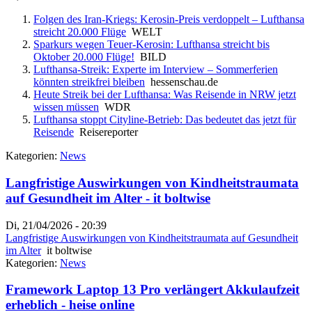
Folgen des Iran-Kriegs: Kerosin-Preis verdoppelt – Lufthansa
streicht 20.000 Flüge
WELT
Sparkurs wegen Teuer-Kerosin: Lufthansa streicht bis
Oktober 20.000 Flüge!
BILD
Lufthansa-Streik: Experte im Interview – Sommerferien
könnten streikfrei bleiben
hessenschau.de
Heute Streik bei der Lufthansa: Was Reisende in NRW jetzt
wissen müssen
WDR
Lufthansa stoppt Cityline-Betrieb: Das bedeutet das jetzt für
Reisende
Reisereporter
Kategorien:
News
Langfristige Auswirkungen von Kindheitstraumata
auf Gesundheit im Alter - it boltwise
Di, 21/04/2026 - 20:39
Langfristige Auswirkungen von Kindheitstraumata auf Gesundheit
im Alter
it boltwise
Kategorien:
News
Framework Laptop 13 Pro verlängert Akkulaufzeit
erheblich - heise online