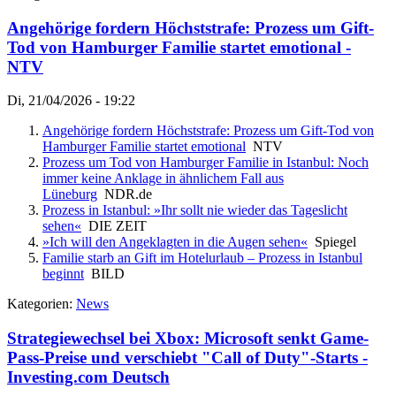
Angehörige fordern Höchststrafe: Prozess um Gift-
Tod von Hamburger Familie startet emotional -
NTV
Di, 21/04/2026 - 19:22
Angehörige fordern Höchststrafe: Prozess um Gift-Tod von
Hamburger Familie startet emotional
NTV
Prozess um Tod von Hamburger Familie in Istanbul: Noch
immer keine Anklage in ähnlichem Fall aus
Lüneburg
NDR.de
Prozess in Istanbul: »Ihr sollt nie wieder das Tageslicht
sehen«
DIE ZEIT
»Ich will den Angeklagten in die Augen sehen«
Spiegel
Familie starb an Gift im Hotelurlaub – Prozess in Istanbul
beginnt
BILD
Kategorien:
News
Strategiewechsel bei Xbox: Microsoft senkt Game-
Pass-Preise und verschiebt "Call of Duty"-Starts -
Investing.com Deutsch