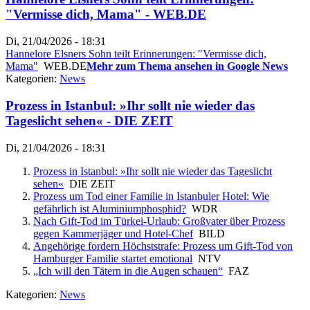
"Vermisse dich, Mama" - WEB.DE
Di, 21/04/2026 - 18:31
Hannelore Elsners Sohn teilt Erinnerungen: "Vermisse dich,
Mama"
WEB.DE
Mehr zum Thema ansehen in Google News
Kategorien:
News
Prozess in Istanbul: »Ihr sollt nie wieder das
Tageslicht sehen« - DIE ZEIT
Di, 21/04/2026 - 18:31
Prozess in Istanbul: »Ihr sollt nie wieder das Tageslicht
sehen«
DIE ZEIT
Prozess um Tod einer Familie in Istanbuler Hotel: Wie
gefährlich ist Aluminiumphosphid?
WDR
Nach Gift-Tod im Türkei-Urlaub: Großvater über Prozess
gegen Kammerjäger und Hotel-Chef
BILD
Angehörige fordern Höchststrafe: Prozess um Gift-Tod von
Hamburger Familie startet emotional
NTV
„Ich will den Tätern in die Augen schauen“
FAZ
Kategorien:
News